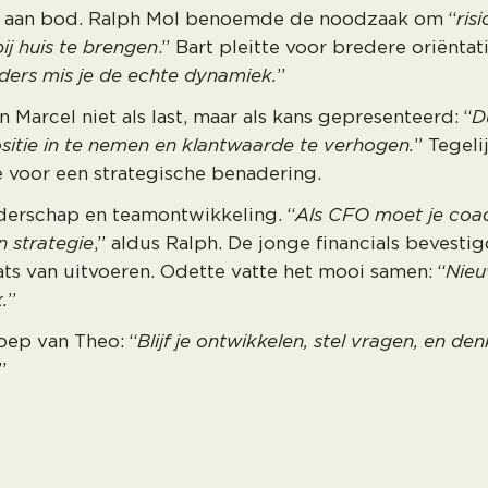
k aan bod. Ralph Mol benoemde de noodzaak om “
ris
ij huis te brengen
.” Bart pleitte voor bredere oriëntati
ders mis je de echte dynamiek.
”
arcel niet als last, maar als kans gepresenteerd: “
D
sitie in te nemen en klantwaarde te verhogen.
” Tegel
e voor een strategische benadering.
eiderschap en teamontwikkeling. “
Als CFO moet je coa
n strategie
,” aldus Ralph. De jonge financials bevestig
aats van uitvoeren. Odette vatte het mooi samen: “
Nieu
.
”
ep van Theo: “
Blijf je ontwikkelen, stel vragen, en de
”