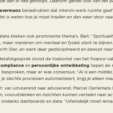
elde dan ik had gehoopt. Daarom: geniet ook van het p
Havermans
benadrukten dat interim-werk ruimte geeft
 Het is weten hoe je moet knallen en dan weer door na
alans bleken ook prominente thema’s. Bart: “
Spirituali
 maar manieren om mentaal en fysiek sterk te blijven.
orth Star, en werk daar gedisciplineerd en bewust naar
detafelgesprek stond de toekomst van het finance-vak
compliance
en
persoonlijke ontwikkeling
liepen als
besproken, maar er was consensus: “
AI is een middel
 je slechte processen automatiseert, krijg je alleen maa
rt: van uitvoerend naar adviserend. Marcel Oerlemans
, vooruitdenken en inzichten kunnen vertalen naar act
n ondanks dashboards en data: “
Uiteindelijk moet iem