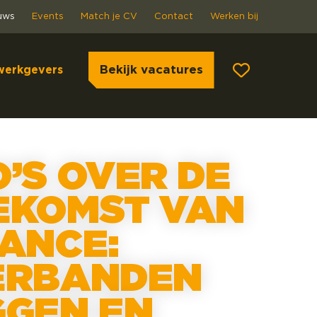
uws
Events
Match je CV
Contact
Werken bij
Bekijk vacatures
werkgevers
’S OVER DE
EKOMST VAN
NANCE:
ERBANDEN
GGEN EN