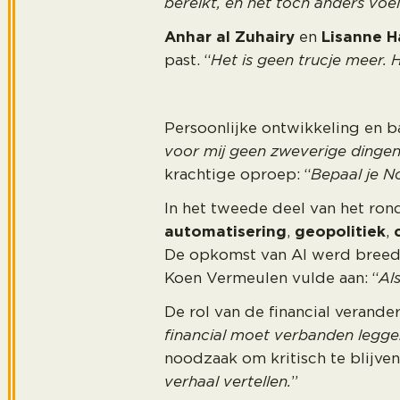
bereikt, en het toch anders vo
Anhar al Zuhairy
en
Lisanne 
past. “
Het is geen trucje meer.
Persoonlijke ontwikkeling en b
voor mij geen zweverige dingen,
krachtige oproep: “
Bepaal je N
In het tweede deel van het ron
automatisering
,
geopolitiek
,
De opkomst van AI werd breed 
Koen Vermeulen vulde aan: “
Als
De rol van de financial verande
financial moet verbanden leggen
noodzaak om kritisch te blijve
verhaal vertellen.
”