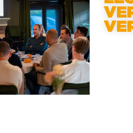
VE
VE
Hoe zien CF
Wat is volg
de thema’s 
Hontelé (C
Akzonobel)
Oerlemans (
publiek: co
trainingsp
3
min. le