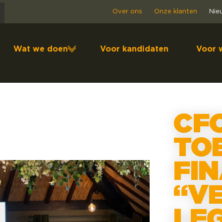
Over ons
Onze klanten
Nie
Wat we doen
Voor kandidaten
Voor 
CFO
TO
FI
“V
LE