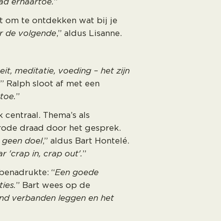
ad ernaartoe.
”
 om te ontdekken wat bij je
ar de volgende
,” aldus Lisanne.
teit, meditatie, voeding – het zijn
” Ralph sloot af met een
toe.
”
 centraal. Thema’s als
 rode draad door het gesprek.
, geen doel
,” aldus Bart Hontelé.
r 'crap in, crap out'.
”
 benadrukte: “
Een goede
ies.
” Bart wees op de
and verbanden leggen en het