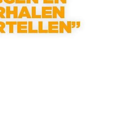
RHALEN
RTELLEN”
O’s de ideale carrière van een Financial?
ens hen ‘The Future of Finance’ Dat waren
van een rondetafelgesprek tussen Bart
FO Catom) Koen Vermeulen (CFO
, Ralph Mol (CFO Faes) en Marcel
interim CFO SVZ International). Het
llega’s in ons Financial Top Course
rogramma.
estijd