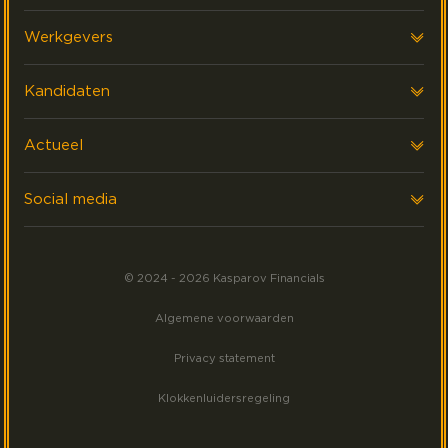
Over ons
Werkgevers
Onze klanten
Voor werkgevers
Kandidaten
FAQ & Contact
Interim Financials
Voor kandidaten
Actueel
Werving & Selectie
Executive search
Laatste nieuws
Social media
Events
Volg ons op LinkedIn
Meest gezocht
© 2024 - 2026 Kasparov Financials
Volg ons op Facebook
Algemene voorwaarden
Volg ons op Instagram
Privacy statement
Klokkenluidersregeling