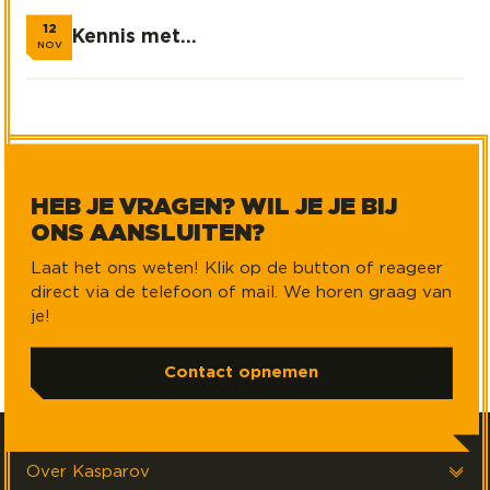
12
Kennis met...
Kennis met...
NOV
HEB JE VRAGEN? WIL JE JE BIJ
ONS AANSLUITEN?
Laat het ons weten! Klik op de button of reageer
direct via de telefoon of mail. We horen graag van
je!
Contact opnemen
Over Kasparov