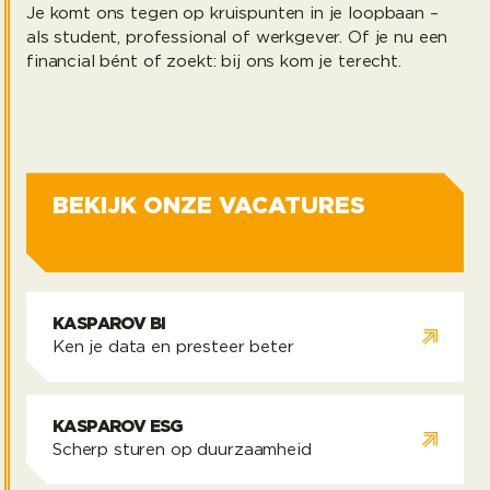
INTERIM FINANCE
Je komt ons tegen op kruispunten in je loopbaan –
PROFESSIONALS
als student, professional of werkgever. Of je nu een
EXECUTIVE SEARCH FINANCE
KASPAROV VOOR
financial bént of zoekt: bij ons kom je terecht.
KASPAROV VOOR KANDIDATEN
WERKGEVERS
Interim finance professionals
Executive search finance
Kasparov voor kandidaten
Kasparov voor werkgevers
Bekijk onze vacatures
BEKIJK ONZE VACATURES
KASPAROV BI
Ken je data en presteer beter
Kasparov BI
KASPAROV ESG
Scherp sturen op duurzaamheid
Kasparov ESG