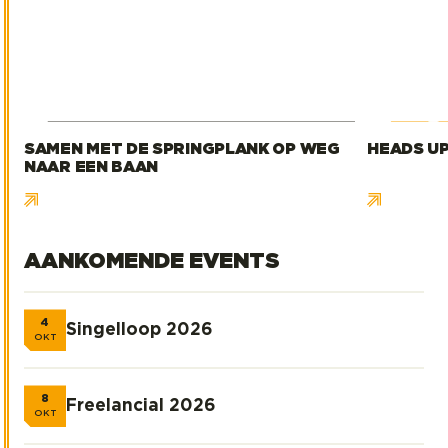
SAMEN MET DE SPRINGPLANK OP WEG
HEADS U
NAAR EEN BAAN
AANKOMENDE EVENTS
4
Singelloop 2026
Singelloop 2026
OKT
8
Freelancial 2026
Freelancial 2026
OKT