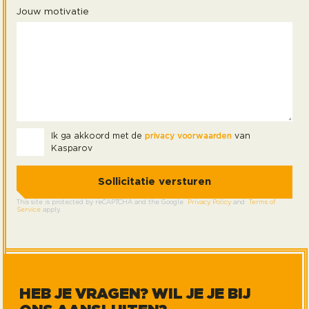
Jouw motivatie
Ik ga akkoord met de
privacy voorwaarden
van
Kasparov
This site is protected by reCAPTCHA and the Google
Privacy Policy
and
Terms of
Service
apply.
HEB JE VRAGEN? WIL JE JE BIJ