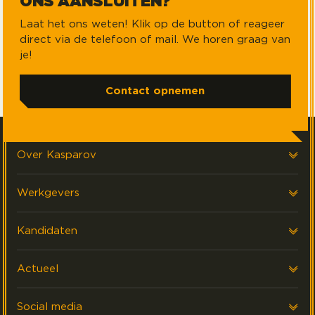
ONS AANSLUITEN?
Laat het ons weten! Klik op de button of reageer
direct via de telefoon of mail. We horen graag van
je!
Contact opnemen
Over Kasparov
Over ons
Werkgevers
Onze klanten
Voor werkgevers
Kandidaten
FAQ & Contact
Interim Financials
Voor kandidaten
Actueel
Werving & Selectie
Executive search
Laatste nieuws
Social media