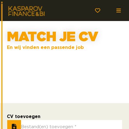
MATCH JE CV
En wij vinden een passende job
Staat jouw droomvacature er momenteel niet
tussen? Er bestaat de mogelijkheid een open
sollicitatie te doen. Onze consultants kijken graag
met je mee naar de mogelijkheden. Vul onderstaande
informatie in en voeg je CV toe. We horen graag van
je!
CV toevoegen
Bestand(en) toevoegen *