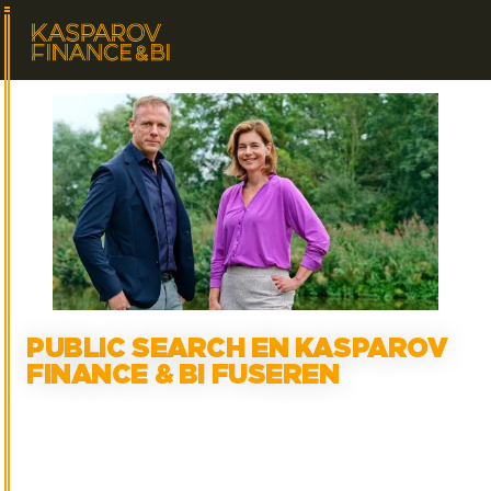
PUBLIC SEARCH EN KASPAROV
FINANCE & BI FUSEREN
Arbeidsbemiddelaars in finance samen ruim 200 man
groot
3
min. leestijd