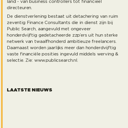
land - van business controllers tot financieel
directeuren.
De dienstverlening bestaat uit detachering van ruim
zeventig Finance Consultants die in dienst zijn bij
Public Search, aangevuld met ongeveer
honderdvijftig gedetacheerde zzp’ers uit hun sterke
netwerk van twaalfhonderd ambitieuze freelancers.
Daarnaast worden jaarlijks meer dan honderdvijftig
vaste financiële posities ingevuld middels werving &
selectie. Zie: www.publicsearch.nl.
LAATSTE NIEUWS
Samen met de Springplank op weg naar een baan
Head