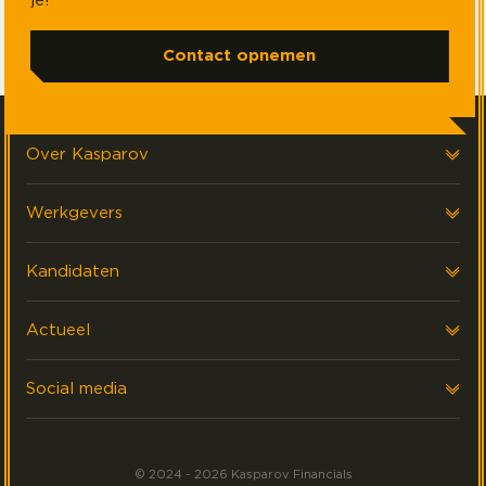
je!
Contact opnemen
Over Kasparov
Over ons
Werkgevers
Onze klanten
Voor werkgevers
Kandidaten
FAQ & Contact
Interim Financials
Voor kandidaten
Actueel
Werving & Selectie
Executive search
Laatste nieuws
Social media
Events
Volg ons op LinkedIn
Meest gezocht
© 2024 - 2026 Kasparov Financials
Volg ons op Facebook