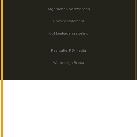
Algemene voorwaarden
Volg ons op Instagram
Privacy statement
Klokkenluidersregeling
Realisatie: RB-Media
Webdesign Breda