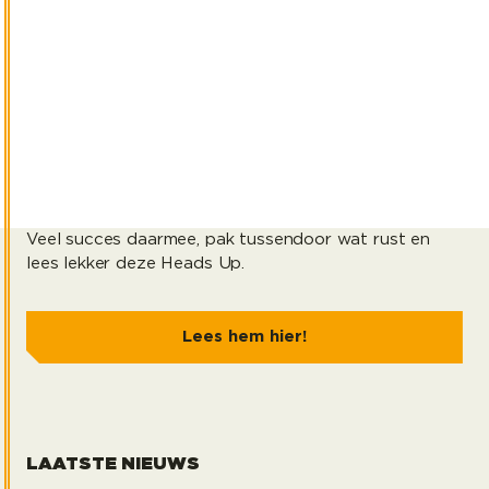
Buiten, maar ook op kantoor. We hopen dat bij jou
alles op rolletjes loopt en je het jaar in alle rust kunt
afsluiten. Maar goed, de boeken gaan pas dicht na
de laatste transactie.
1
min. leestijd
Veel succes daarmee, pak tussendoor wat rust en
lees lekker deze Heads Up.
Lees hem hier!
LAATSTE NIEUWS