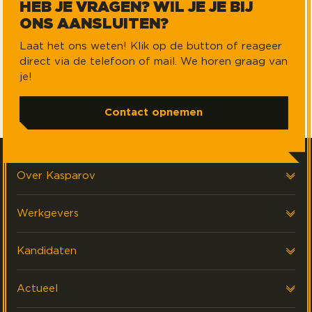
HEB JE VRAGEN? WIL JE JE BIJ
ONS AANSLUITEN?
Laat het ons weten! Klik op de button of reageer
direct via de telefoon of mail. We horen graag van
je!
Contact opnemen
Over Kasparov
Over ons
Werkgevers
Onze klanten
Voor werkgevers
Kandidaten
FAQ & Contact
Interim Financials
Voor kandidaten
Actueel
Werving & Selectie