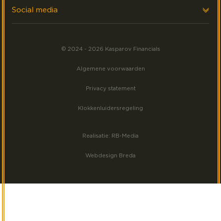
Executive search
Laatste nieuws
Social media
Events
Volg ons op LinkedIn
Meest gezocht
© 2024 - 2026 Kasparov Financials
Volg ons op Facebook
Algemene voorwaarden
Volg ons op Instagram
Privacy statement
Klokkenluidersregeling
Realisatie: RB-Media
Webdesign Breda