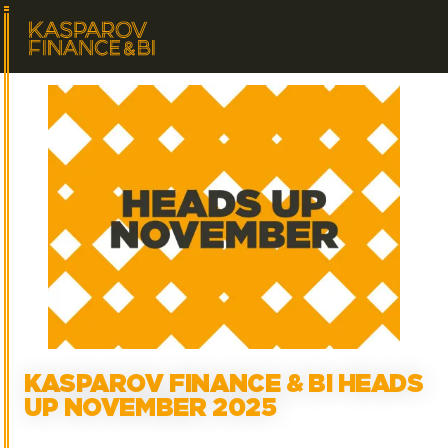
KASPAROV FINANCE & BI HEADS
UP NOVEMBER 2025
Het kan onstuimig zijn in deze tijd van het jaar.