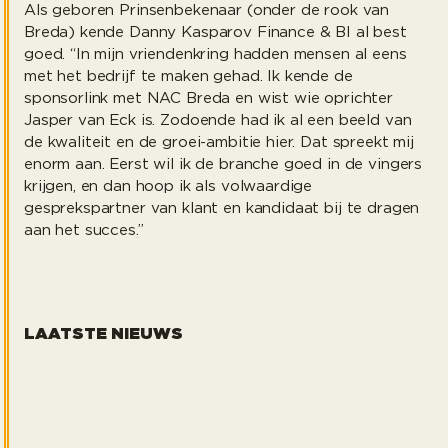
Als geboren Prinsenbekenaar (onder de rook van
Breda) kende Danny Kasparov Finance & BI al best
goed. “In mijn vriendenkring hadden mensen al eens
met het bedrijf te maken gehad. Ik kende de
sponsorlink met NAC Breda en wist wie oprichter
Jasper van Eck is. Zodoende had ik al een beeld van
de kwaliteit en de groei-ambitie hier. Dat spreekt mij
enorm aan. Eerst wil ik de branche goed in de vingers
krijgen, en dan hoop ik als volwaardige
gesprekspartner van klant en kandidaat bij te dragen
aan het succes.”
LAATSTE NIEUWS
Samen met de Springplank op weg naar een baan
Head