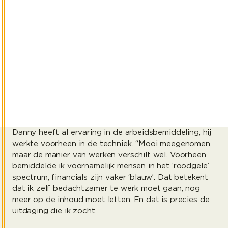
kersverse Consultant W&S. Gelukkig was het
antwoord meteen positief: “Hartstikke goed! Ik heb
een warme ontvangst gekregen van het team en de
onboarding steekt professioneel in elkaar. De eerste
indruk is heel goed, ik heb des te meer zin in het
komende jaar.”
1
min. leestijd
Danny heeft al ervaring in de arbeidsbemiddeling, hij
werkte voorheen in de techniek. “Mooi meegenomen,
maar de manier van werken verschilt wel. Voorheen
bemiddelde ik voornamelijk mensen in het ‘roodgele’
spectrum, financials zijn vaker ‘blauw’. Dat betekent
dat ik zelf bedachtzamer te werk moet gaan, nog
meer op de inhoud moet letten. En dat is precies de
uitdaging die ik zocht.