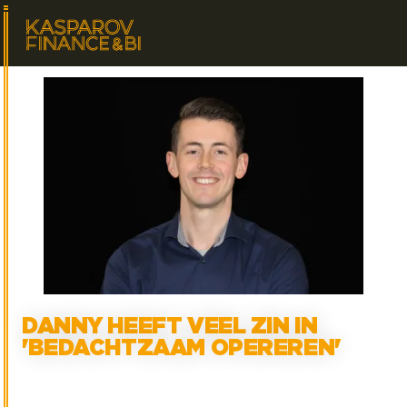
DANNY HEEFT VEEL ZIN IN
'BEDACHTZAAM OPEREREN'
Nog maar net twee maanden in dienst, wilden we al
van Danny Joosen weten hoe het bevalt als