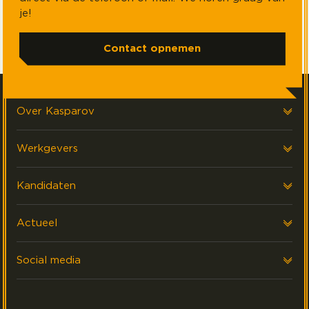
je!
Contact opnemen
Over Kasparov
Over ons
Werkgevers
Onze klanten
Voor werkgevers
Kandidaten
FAQ & Contact
Interim Financials
Voor kandidaten
Actueel
Werving & Selectie
Executive search
Laatste nieuws
Social media
Events
Volg ons op LinkedIn