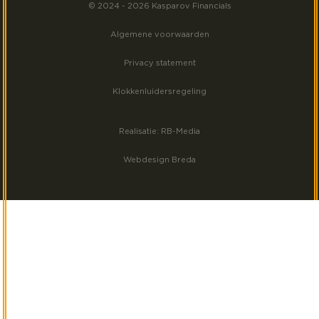
Meest gezocht
© 2024 - 2026 Kasparov Financials
Volg ons op Facebook
Algemene voorwaarden
Volg ons op Instagram
Privacy statement
Klokkenluidersregeling
Realisatie: RB-Media
Webdesign Breda