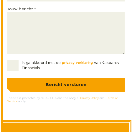
Jouw bericht *
Ik ga akkoord met de
privacy verklaring
van Kasparov
Financials.
This site is protected by reCAPTCHA and the Google
Privacy Policy
and
Terms of
Service
apply.