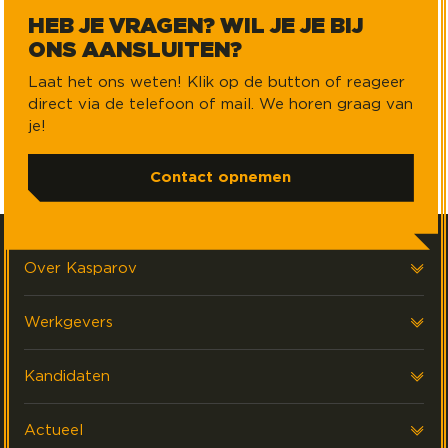
HEB JE VRAGEN? WIL JE JE BIJ
ONS AANSLUITEN?
Laat het ons weten! Klik op de button of reageer
direct via de telefoon of mail. We horen graag van
je!
Contact opnemen
Over Kasparov
Over ons
Werkgevers
Onze klanten
Voor werkgevers
Kandidaten
FAQ & Contact
Interim Financials
Voor kandidaten
Actueel