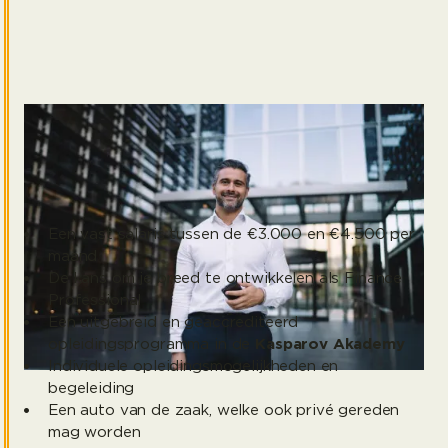
Wat je van Kasparov Financials mag
verwachten
Word jij onze nieuwe Interim Finance Professional?
Dan kun je het volgende verwachten:
Een vast salaris tussen de €3.000 en €4.500 per
maand
De kans om je breed te ontwikkelen als Finance
Professional
Een uitgebreid en geaccrediteerd
opleidingsprogramma in de
Kasparov Akademy
Individuele opleidingsmogelijkheden en
begeleiding
Een auto van de zaak, welke ook privé gereden
mag worden