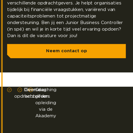
verschillende opdrachtgevers. Je helpt organisaties
tijdelijk bij financiële vraagstukken, variërend van
capaciteitsproblemen tot projectmatige
ondersteuning. Ben jij een Junior Business Controller
(in spé) en wil je in korte tijd veel ervaring opdoen?
Dan is dit de vacature voor jou!
Neem contact op
Diverse
Geen dag
Coaching
opdrachtgevers
hetzelfde
en
opleiding
via de
Akademy