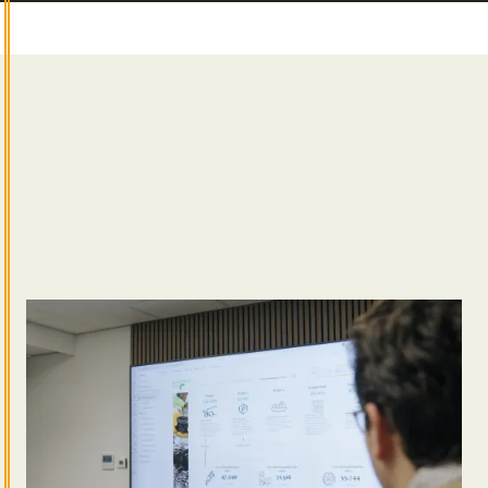
Wat doet een Junior Business Controller?
Als Junior Business Controller of Assistent Business
Controller houd je je bezig met financiële en
commerciële analyses. Zie je verbanden,
bijzonderheden of afwijkingen? Dan rapporteer je
hierover. Je interpreteert commerciële data en
vertaalt deze naar heldere inzichten die als basis